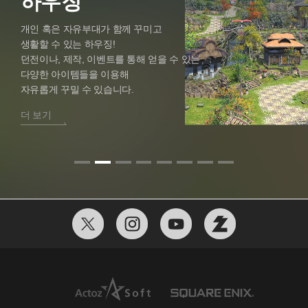
임무 지원 & 트러스트
외전 스토리
하우징
패션
제작 및 채집
맨더빌 골드 소서
자유부대
시즌 이벤트
임무 지원 & 트러스트
외전 스토리
혼자서도 NPC와 함께 던전을 공략할 수 있는
주요 스토리 이후의 뒷이야기와
개인 혹은 자유부대가 함께 꾸미고
특별한 시스템! 임무 지원을 통해 주요
NPC, 우호부족, 각 지역 곳곳에 숨겨진 이야기까지
생활할 수 있는 하우징!
퀘스트를 막힘없이 진행하고, 트러스트로
주요 스토리에선 미처 알 수 없었던
던전이나, 제작, 이벤트를 통해 얻을 수 있는
이야기 속 핵심 NPC와 함께 성장하며
흥미진진한 이야기를 직접 체험해 보세요.
다양한 아이템들을 이용해
나만의 속도로 파이널판타지14의 모험을 즐겨보세요.
자유롭게 꾸밀 수 있습니다.
더 보기
더 보기
더 보기
더 보기
더 보기
더 보기
더 보기
더 보기
더 보기
더 보기