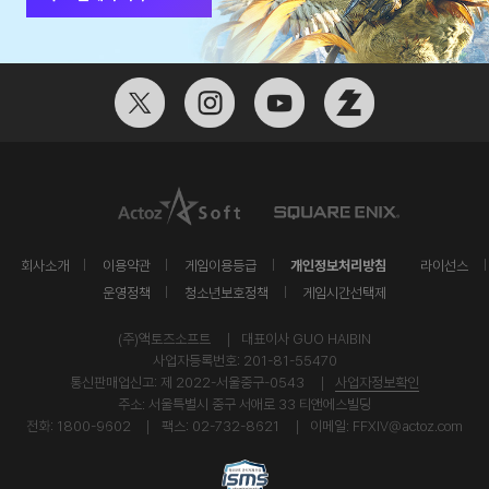
개인정보처리방침
회사소개
이용약관
게임이용등급
라이선스
운영정책
청소년보호정책
게임시간선택제
(주)액토즈소프트
대표이사 GUO HAIBIN
사업자등록번호: 201-81-55470
통신판매업신고: 제 2022-서울중구-0543
사업자정보확인
주소: 서울특별시 중구 서애로 33 티앤에스빌딩
전화: 1800-9602
팩스: 02-732-8621
이메일:
FFXIV@actoz.com