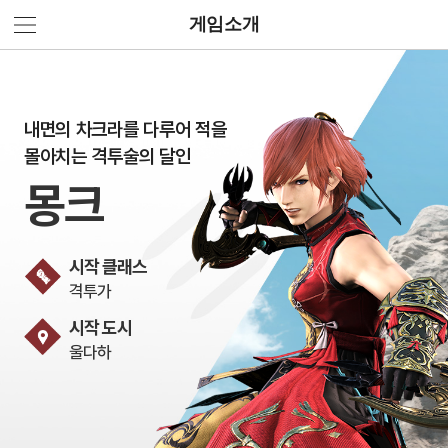
게임소개
내면의 차크라를 다루어 적을
몰아치는 격투술의 달인
몽크
시작 클래스
격투가
시작 도시
울다하