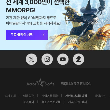
전 세계 3,000만이 선택한
MMORPG!
기간 제한 없이 80레벨까지 무료로
파이널판타지14의 모험을 시작하세요!
무료 플레이 시작
개인정보처리방침
회사소개
이용약관
게임이용등급
라이선스
운영정책
청소년보호정책
게임시간선택제