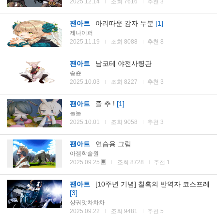
2025.12.14
조회 7616
추천 3
팬아트
아리따운 감자 두분
[1]
제나이퍼
2025.11.19
조회 8088
추천 8
팬아트
남코테 야전사령관
송쥰
2025.10.03
조회 8227
추천 3
팬아트
즐 추 !
[1]
눌눌
2025.10.01
조회 9058
추천 3
팬아트
연습용 그림
아젬학술원
2025.09.25
조회 8728
추천 1
팬아트
[10주년 기념] 칠흑의 반역자 코스프레
[3]
샹궈맛차차차
2025.09.22
조회 9481
추천 5