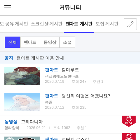
커뮤니티
보 공유 게시판
스크린샷 게시판
팬아트 게시판
모집 게시판
전체
팬아트
동영상
소설
공지
팬아트 게시판 이용 안내
팬아트
할마루트
생크림에도도한나초
2026.07.19
조회 247
추천 1
팬아트
당신의 여행은 어땠나요?
송쥰
2026.07.12
조회 235
동영상
그리다니아
할라할라
2026.06.21
조회 1062
추천 1
팬아트
코딱지 로스갈