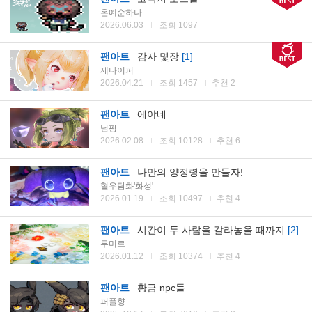
온예순하나
2026.06.03
조회 1097
팬아트
감자 몇장
[1]
제나이퍼
2026.04.21
조회 1457
추천 2
팬아트
에야네
님팡
2026.02.08
조회 10128
추천 6
팬아트
나만의 양정령을 만들자!
혈우탐화'화성'
2026.01.19
조회 10497
추천 4
팬아트
시간이 두 사람을 갈라놓을 때까지
[2]
루미르
2026.01.12
조회 10374
추천 4
팬아트
황금 npc들
퍼플향