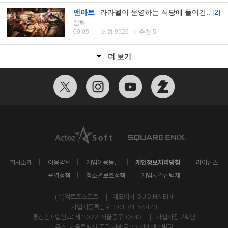
팬아트
라라펠이 운영하는 식당에 들어간..
[2]
랭하
00:05
조회 9526
추천 5
더 보기
개인정보처리방침
회사소개
이용약관
게임이용등급
라이선스
운영정책
청소년보호정책
게임시간선택제
모
(주)액토즈소프트
대표이사 GUO HAIBIN
사업자등록번호: 201-81-55470
통신판매업신고: 제 2022-서울중구-0543
사업자정보확인
주소: 서울특별시 중구 서애로 33 티앤에스빌딩